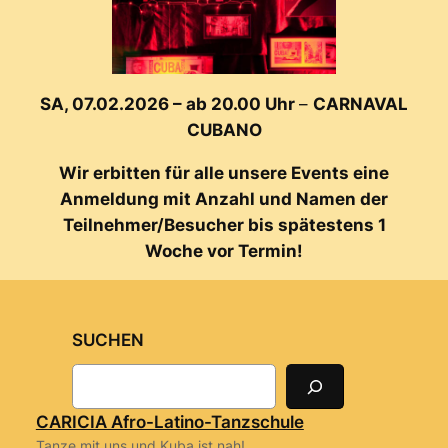
SA, 07.02.2026 – ab 20.00 Uhr
–
CARNAVAL
CUBANO
Wir erbitten für alle unsere Events eine
Anmeldung mit Anzahl und Namen der
Teilnehmer/Besucher bis spätestens 1
Woche vor Termin!
SUCHEN
S
e
a
CARICIA Afro-Latino-Tanzschule
r
Tanze mit uns und Kuba ist nah!